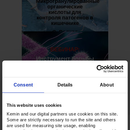
Микрогранулированные
органические
кислоты для
контроля патогенов в
кишечнике
С. Волков
ВЕБИНАР
:
Инструмент борьбы
с сальмонеллой
Consent
Details
About
А. Клименко
This website uses cookies
Kemin and our digital partners use cookies on this site.
Some are strictly necessary to run the site and others
НАШИ КОРМОВЫЕ РЕШЕНИЯ
are used for measuring site usage, enabling